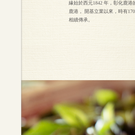
緣始於西元1842 年，彰化
鹿港， 開基立業以來，時有17
相續傳承。