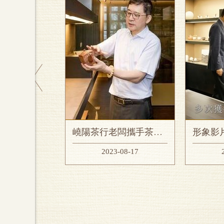
嶢陽茶行老闆攜手茶農共好
形象影片-讓世界看見嶢陽茶行伴手禮好評價
08-17
2023-08-08