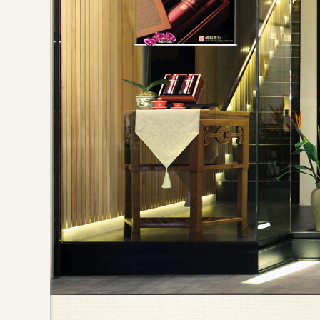
沏定神閒深度品茗氛圍，絕對
嶢陽茶行堅持百年傳承烘焙技藝，在
十大，是您送禮的最佳選擇。