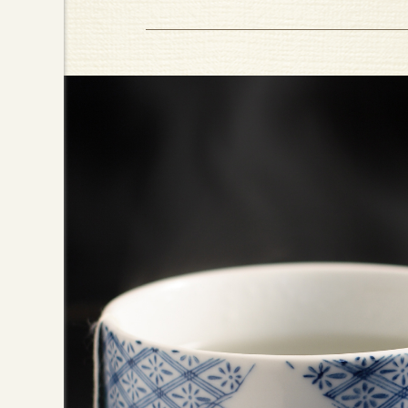
原片茶葉封存香甘滋味，方便
外袋採用銅版紙內貼純鋁箔，以抗紫