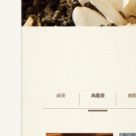
綠茶
烏龍茶
鐵