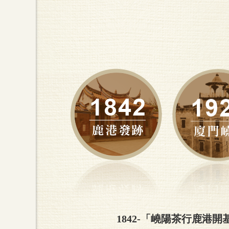
1842-「嶢陽茶行鹿港開