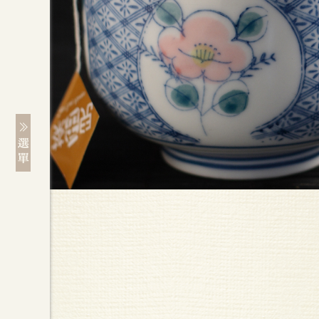
清涼冷冽，入口回甘，低咖啡
嶢陽嚴選自然元素的優質茶品，透著
負擔。