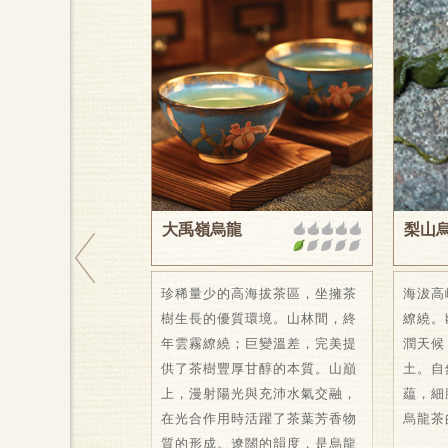
大禹嶺烏龍
梨山
珍稀量少的高海拔茶區，坐擁茶
海沷高
樹生長的優質環境。山林間，終
繚繞。
年雲霧繚繞；巨變溫差，完美提
潤天候
供了茶樹豐厚甘醇的本質。山巔
土。自
上，漫射陽光與充沛水氣交融，
藴，細
在光合作用時活躍了茶葉芳香物
烏龍茶
質的形成。遼闊的韻度，是烏龍