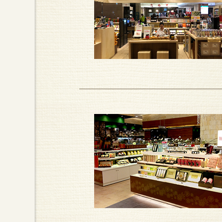
日本精製的瓷芯杯，精巧細密的瓷器
杯蓋反置後即可當作濾芯的托盤，保