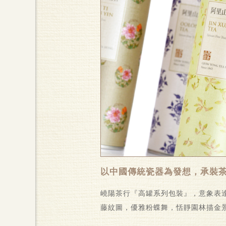
以中國傳統瓷器為發想，承裝
嶢陽茶行『高罐系列包裝』，意象表
藤紋圖，優雅粉蝶舞，恬靜園林描金